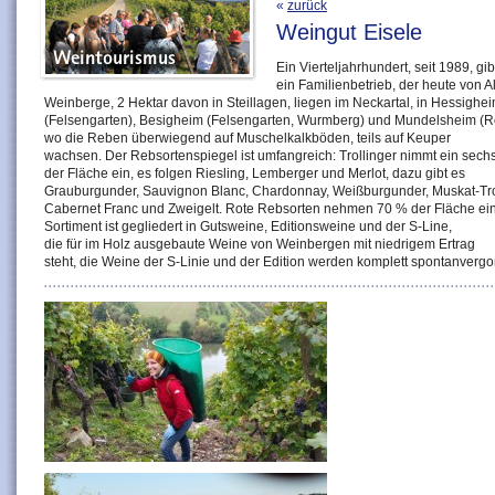
«
zurück
Weingut Eisele
Ein Vierteljahrhundert, seit 1989, g
ein Familienbetrieb, der heute von A
Weinberge, 2 Hektar davon in Steillagen, liegen im Neckartal, in Hessighe
(Felsengarten), Besigheim (Felsengarten, Wurmberg) und Mundelsheim (R
wo die Reben überwiegend auf Muschelkalkböden, teils auf Keuper
wachsen. Der Rebsortenspiegel ist umfangreich: Trollinger nimmt ein sechs
der Fläche ein, es folgen Riesling, Lemberger und Merlot, dazu gibt es
Grauburgunder, Sauvignon Blanc, Chardonnay, Weißburgunder, Muskat-Trol
Cabernet Franc und Zweigelt. Rote Rebsorten nehmen 70 % der Fläche ei
Sortiment ist gegliedert in Gutsweine, Editionsweine und der S-Line,
die für im Holz ausgebaute Weine von Weinbergen mit niedrigem Ertrag
steht, die Weine der S-Linie und der Edition werden komplett spontanvergo