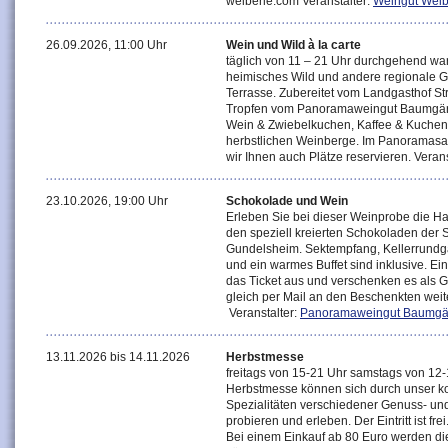
weiberle.com Veranstalter:
Weingut Weib
26.09.2026, 11:00 Uhr
Wein und Wild à la carte
täglich von 11 – 21 Uhr durchgehend w
heimisches Wild und andere regionale G
Terrasse. Zubereitet vom Landgasthof S
Tropfen vom Panoramaweingut Baumgärtn
Wein & Zwiebelkuchen, Kaffee & Kuchen
herbstlichen Weinberge. Im Panoramasaa
wir Ihnen auch Plätze reservieren. Verans
23.10.2026, 19:00 Uhr
Schokolade und Wein
Erleben Sie bei dieser Weinprobe die 
den speziell kreierten Schokoladen der
Gundelsheim. Sektempfang, Kellerrundga
und ein warmes Buffet sind inklusive. E
das Ticket aus und verschenken es als Gu
gleich per Mail an den Beschenkten weit
Veranstalter:
Panoramaweingut Baumgä
13.11.2026 bis 14.11.2026
Herbstmesse
freitags von 15-21 Uhr samstags von 12
Herbstmesse können sich durch unser ko
Spezialitäten verschiedener Genuss- u
probieren und erleben. Der Eintritt ist f
Bei einem Einkauf ab 80 Euro werden die