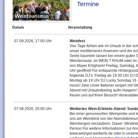
Termine
Datum
Veranstaltung
07.08.2026, 17:00 Uhr
Weinfest
Vier Tage fühlen wie im Urlaub in der 
unser mediterranes Anwesen und die sch
Seele baumeln lassen bei einem guten G
Weinterrasse, im WEIN T RAUM oder im G
von Mayer Erligheim! Freitag, Samstag,
Uhr geöffnet! Für entspannte Hintergrun
folgende DJ‘s: Freitag ab 19:30 Uhr DJ 
Montag ab 19 Uhr DJ Lucky Sonntag 16 -
music! Zwei coole Italiener sorgen mit G
Abend mit Urlaubsfeeling aufm Haigern! 
freuen uns auf Ihren Besuch! Veranstalte
07.08.2026, 20:00 Uhr
Weiberles Wein-Erlebnis-Abend: Sund
Bei einer genussvollen Weinprobe und l
uns am Weinblick von der Abendstimmu
Weinbergen verzaubern. Dauer: Mindeste
Person Für weitere Informationen zur An
www.weingut-weiberle.de oder in unse