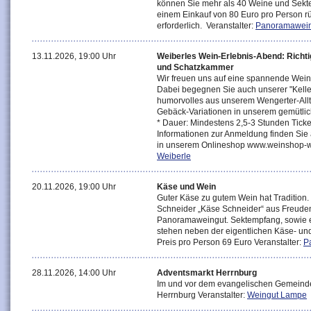
können Sie mehr als 40 Weine und Sekte
einem Einkauf von 80 Euro pro Person rü
erforderlich. Veranstalter:
Panoramawein
13.11.2026, 19:00 Uhr
Weiberles Wein-Erlebnis-Abend: Richti
und Schatzkammer
Wir freuen uns auf eine spannende Wei
Dabei begegnen Sie auch unserer "Kell
humorvolles aus unserem Wengerter-All
Gebäck-Variationen in unserem gemütlic
* Dauer: Mindestens 2,5-3 Stunden Ticke
Informationen zur Anmeldung finden Sie
in unserem Onlineshop www.weinshop-we
Weiberle
20.11.2026, 19:00 Uhr
Käse und Wein
Guter Käse zu gutem Wein hat Tradition.
Schneider „Käse Schneider“ aus Freude
Panoramaweingut. Sektempfang, sowie e
stehen neben der eigentlichen Käse- u
Preis pro Person 69 Euro Veranstalter:
P
28.11.2026, 14:00 Uhr
Adventsmarkt Herrnburg
Im und vor dem evangelischen Gemeind
Herrnburg Veranstalter:
Weingut Lampe