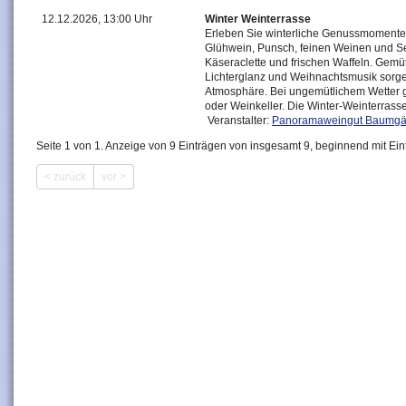
12.12.2026, 13:00 Uhr
Winter Weinterrasse
Erleben Sie winterliche Genussmomente 
Glühwein, Punsch, feinen Weinen und S
Käseraclette und frischen Waffeln. Gemüt
Lichterglanz und Weihnachtsmusik sorge
Atmosphäre. Bei ungemütlichem Wetter g
oder Weinkeller. Die Winter-Weinterrasse f
Veranstalter:
Panoramaweingut Baumgä
Seite 1 von 1. Anzeige von 9 Einträgen von insgesamt 9, beginnend mit Ein
< zurück
vor >