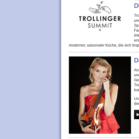
D
Tr
un
Sp
Fa
Int
er
moderner, saisonaler Küche, die sich Insp
D
An
un
Ge
Tr
Io
Ur
de