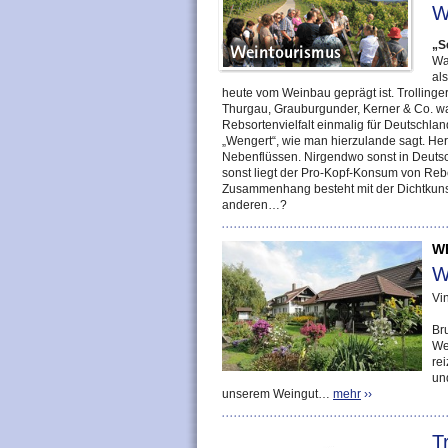
W
„S
Wa
al
heute vom Weinbau geprägt ist. Trollinge
Thurgau, Grauburgunder, Kerner & Co. wa
Rebsortenvielfalt einmalig für Deutschla
„Wengert“, wie man hierzulande sagt. He
Nebenflüssen. Nirgendwo sonst in Deutsc
sonst liegt der Pro-Kopf-Konsum von Rebe
Zusammenhang besteht mit der Dichtkuns
anderen…?
W
W
Vi
Br
We
re
un
unserem Weingut…
mehr
››
T