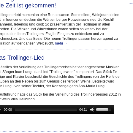
ie Zeit ist gekommen!
ollinger erlebt momentan eine Renaissance. Sommeliers, Weinjournalisten
d Influencer entdecken die Württemberger Rotweinsorte neu. Zu Recht!
annend, lebendig und cool: So präsentiert sich der Trollinger in allen
cetten. Die Winzer und Winzerinnen waren selten so kreativ bei der
erpretation ihres Trollingers. Es gibt Einiges zu entdecken und zu
schmecken. Und das Beste: Die neuen Trollinger passen hervorragend zu
iration auf der ganzen Welt sucht.
mehr
››
as Trollinger-Lied
lässlich der Verleihung des Trollingerpreises hat der angesehene Musiker
d Sänger Ioan Lungu das Lied "Trollingerwein" komponiert. Das Stück für
ige und Klavier beschreibt die Geschichte des Trollingers von der Reife der
auben an den Reben bis zum Genuss des fertigen Weins. Begleitet wird
an Lungu von seiner Tochter, der Konzertgeigerin Ana-Maria Lungu.
aufführung hatte das Stück bei der Verleihung des Trollingerpreises 2012 in
r Wein Villa Heilbronn.
00:00
04:11