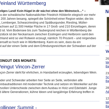
einland Württemberg
eliges Land! Kein Hügel in dir wächst ohne den Weinstock…“ –
s der schwäbische Nationaldichter Friedrich Hölderlin elegisch vor mehr
s 200 Jahren besang, spiegelt die Schönheit einer Region wider, die bis
r, Lemberger, Schwarzriesling und Spätburgunder, Riesling, Müller-
chsen auf 11.500 Hektar Fläche in 17 Groß- und 210 Einzellagen, deren
nd ist. Vom Bodensee bis zum Taubergrund reichen in Württemberg die
rzstück ist der Neckarraum zwischen Esslingen und Heilbronn samt den
hland wird so viel Rotwein erzeugt, nämlich 70 Prozent – und nirgendwo
nsaft so hoch wie in Württemberg. Kann es sein, dass da ein
t auf der einen Seite und dem Erfindungsreichtum der Schwaben auf der
V
26
EINGUT DES MONATS:
We
eingut Vincon-Zerrer
Ba
nçon-Zerrer steht für ehrlichen, in Handarbeit erzeugten, lebendigen Wein.
23
Sc
uder und Schwester arbeiten hier Seite an Seite, verbinden alte
Ba
inbautraditionen mit modernster Technik und setzen im Weinkeller auf die
28
izvollen Unterschiede zwischen dem Ausbau in Holz und Edelstahl. Junge
Ad
d ältere Generationen, kühne Ideen und langjährige Erfahrung treffen in
12
Wi
Ba
rollinger Summit -