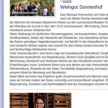
«
zurück
Weingut Sonnenhof
Das Weingut Sonnenhof, am Fuße d
wird von Martin Fischer bewirtschaf
die Mönche des Klosters Maulbronn Reben an den sonnendurchfluteten Süd
der Weinbau bis zurück in das Jahr 1522 nachzuweisen. Mit Achtung, Rücks
Handwerk seiner Vorfahren fort.
Steile Südhänge im idyllischen Stromberggebiet, mit Keuperböden, haupts
Schilfsandstein, bilden die Standorte der Rebstöcke. Das Kleinklima ist hier
die Reben günstigen Vegetationsperiode. Auf fast 80 % der Anbaufläche w
und schweren Böden eignen sich sowohl für den Anbau anspruchsvoller Ro
und feinfruchtige Weißweine hervor.
Viele Sonnenstunden, eine feine Lage am Gündelbacher Wachtkopf. Sorgfalt, 
Winzersein bedeutet für uns Begeisterung, Streben nach Qualität und im Ei
Mit Achtung, Rücksicht und Vertrauen führen wir das Handwerk unserer Vorfa
Entwicklungen voran, probieren Ideen aus und stellen uns den Herausfor
Weinbereitung. Respekt vor der Natur, Sensibilität, Begeisterung, Konstan
unserer Arbeit im Weinberg und Weinkeller.
Guter Wein ist immer das Ergebnis guter Zusammenarbeit von Mensch und Na
dass wir mit den Gaben der Natur vorsichtig und rücksichtsvoll umgehen. Res
Begeisterung, Konstanz und Nachhaltigkeit sind die Grundlagen unserer Ar