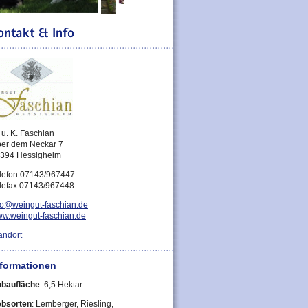
 u. K. Faschian
er dem Neckar 7
394 Hessigheim
lefon 07143/967447
lefax 07143/967448
fo@weingut-faschian.de
w.weingut-faschian.de
andort
nformationen
baufläche
: 6,5 Hektar
bsorten
: Lemberger, Riesling,