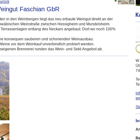
urück
eingut Faschian GbR
tten in den Weinbergen liegt das neu erbaute Weingut direkt an der
hwäbischen Weinstraße zwischen Hessigheim und Mundelsheim.
len Terrassenlagen entlang des Neckars angebaut. Dort wo noch 100%
 eine konsequen sauberen und schonenden Weinausbau.
 Weine vor dem Weinkauf unverbindlich probiert werden.
useigenen Brennerei runden das Wein- und Sekt-Angebot ab.
W.
Üb
74
Te
Te
in
ww
St
I
An
Re