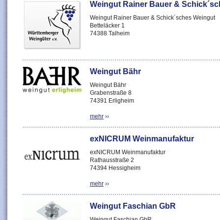
Weingut Rainer Bauer & Schick´s
Weingut Rainer Bauer & Schick´sches Weingut
Betteläcker 1
74388 Talheim
Weingut Bähr
Weingut Bähr
Grabenstraße 8
74391 Erligheim
mehr
››
exNICRUM Weinmanufaktur
exNICRUM Weinmanufaktur
Rathausstraße 2
74394 Hessigheim
mehr
››
Weingut Faschian GbR
Weingut Faschian GbR