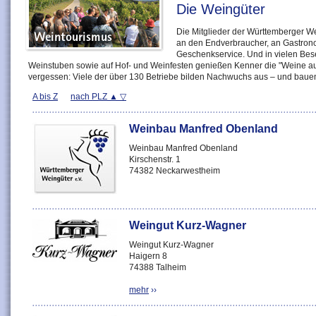
Die Weingüter
Die Mitglieder der Württemberger We
an den Endverbraucher, an Gastron
Geschenkservice. Und in vielen Bes
Weinstuben sowie auf Hof- und Weinfesten genießen Kenner die "Weine aus
vergessen: Viele der über 130 Betriebe bilden Nachwuchs aus – und bauen 
A bis Z
nach PLZ
Weinbau Manfred Obenland
Weinbau Manfred Obenland
Kirschenstr. 1
74382 Neckarwestheim
Weingut Kurz-Wagner
Weingut Kurz-Wagner
Haigern 8
74388 Talheim
mehr
››