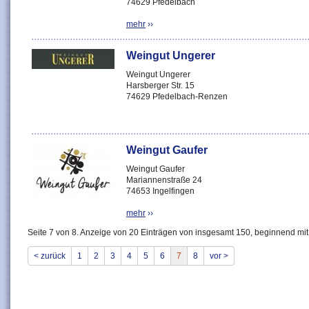
74629 Pfedelbach
mehr
››
Weingut Ungerer
Weingut Ungerer
Harsberger Str. 15
74629 Pfedelbach-Renzen
Weingut Gaufer
Weingut Gaufer
Mariannenstraße 24
74653 Ingelfingen
mehr
››
Seite 7 von 8. Anzeige von 20 Einträgen von insgesamt 150, beginnend mit
< zurück
1
2
3
4
5
6
7
8
vor >