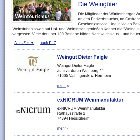
Die Weingüter
Die Mitglieder der Württemberger We
an den Endverbraucher, an Gastron
Geschenkservice. Und in vielen Bes
Weinstuben sowie auf Hof- und Weinfesten genießen Kenner die "Weine aus
vergessen: Viele der über 130 Betriebe bilden Nachwuchs aus – und bauen 
A bis Z
nach PLZ
Weingut Dieter Faigle
Weingut Dieter Faigle
Zum vorderen Weinberg 44
71665 Vaihingen/Enz-Horrheim
mehr
››
exNICRUM Weinmanufaktur
exNICRUM Weinmanufaktur
Rathausstraße 2
74394 Hessigheim
mehr
››