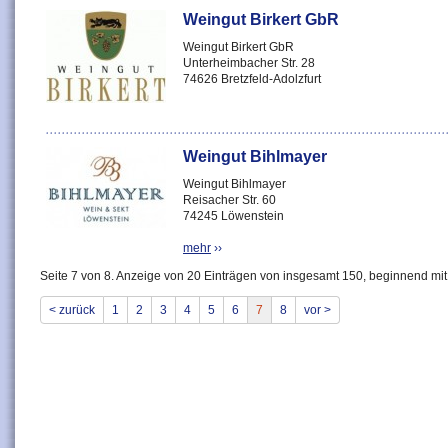
Weingut Birkert GbR
Weingut Birkert GbR
Unterheimbacher Str. 28
74626 Bretzfeld-Adolzfurt
Weingut Bihlmayer
Weingut Bihlmayer
Reisacher Str. 60
74245 Löwenstein
mehr
››
Seite 7 von 8. Anzeige von 20 Einträgen von insgesamt 150, beginnend mit
< zurück
1
2
3
4
5
6
7
8
vor >