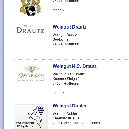
74076 Heilbronn
mehr
››
Weingut Drautz
Weingut Drautz
Seeloch 9
74074 Heilbronn
Weingut H.C. Drautz
Weingut H.C. Drautz
Krumme Steige 9
74074 Heilbronn
mehr
››
Weingut Dobler
Weingut Dobler
Eberhardstr. 18/1
71384 Weinstadt-Beutelsbach